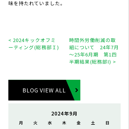
味を持たれていました。
< 2024キックオフミ
時間外労働削減の取
ーティング(総務部Ｉ)
組について 24年7月
～25年6月期 第1四
半期結果(総務部I) >
BLOG VIEW ALL
2024年9月
月
火
水
木
金
土
日