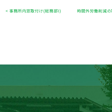
< 事務所内窓取付け(総務部I)
時間外労働削減の取